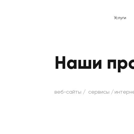
Услуги
Наши пр
веб-сайты /
сервисы /
интерн