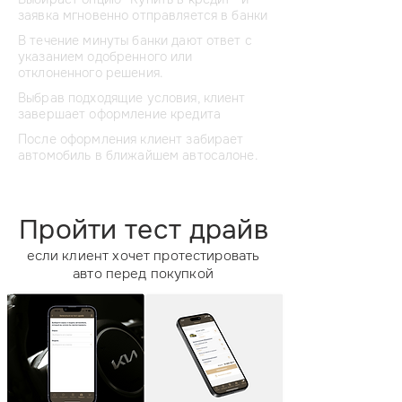
заявка мгновенно отправляется в банки
В течение минуты банки дают ответ с
указанием одобренного или
отклоненного решения.
Выбрав подходящие условия, клиент
завершает оформление кредита
После оформления клиент забирает
автомобиль в ближайшем автосалоне.
Пройти тест драйв
если клиент хочет протестировать
авто перед покупкой